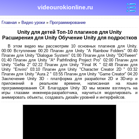
videourokionline.ru
Главная
»
Видео уроки
»
Программирование
Unity для детей Топ-10 плагинов для Unity
Расширения для Unity Обучение Unity для подростков
В этом видео мы рассмотрим 10 основных плагинов для Unity.
00:00 Вступление 00:20 Плагин для Unity "А Rainbow Folders" 00:40
Плагин для Unity "Dialogue System" 01:00 Плагин для Unity "DOTween"
01:40 Плагин для Unity "A* Pathfinding Project Pro" 02:00 Плагин для
Unity "GeNa 2" 02:22 Плагин для Unity "Final IK " 02:48 Плагин для
Unity "Enviro" 03:10 Плагин для Unity "Character Creator 2D " 03:32
Плагин для Unity "Aura 2 " 03:55 Плагин для Unity "Game Creator" 04:20
Заключение Unity 3D - платформа для разработки 2D и 3D-игр и
приложений в реальном времени, написанная на языке
программирования C#. Благодаря Unity 3D мы можем взглянуть на
игры глазами инженера-разработчика, научиться моделировать и
анимировать объекты, создавать дизайн уровней и интерфейсов.