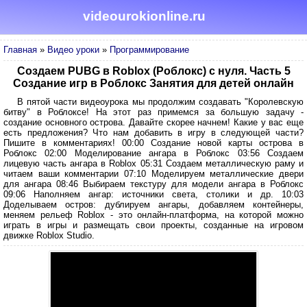
videourokionline.ru
Главная
»
Видео уроки
»
Программирование
Создаем PUBG в Roblox (Роблокс) с нуля. Часть 5
Создание игр в Роблокс Занятия для детей онлайн
В пятой части видеоурока мы продолжим создавать "Королевскую
битву" в Роблоксе! На этот раз примемся за большую задачу -
создание основного острова. Давайте скорее начнем! Какие у вас еще
есть предложения? Что нам добавить в игру в следующей части?
Пишите в комментариях! 00:00 Создание новой карты острова в
Роблокс 02:00 Моделирование ангара в Роблокс 03:56 Создаем
лицевую часть ангара в Roblox 05:31 Создаем металлическую раму и
читаем ваши комментарии 07:10 Моделируем металлические двери
для ангара 08:46 Выбираем текстуру для модели ангара в Роблокс
09:06 Наполняем ангар: источники света, столики и др. 10:03
Доделываем остров: дублируем ангары, добавляем контейнеры,
меняем рельеф Roblox - это онлайн-платформа, на которой можно
играть в игры и размещать свои проекты, созданные на игровом
движке Roblox Studio.