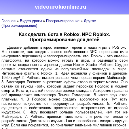
videourokionline.ru
Главная
»
Видео уроки
»
Программирование
»
Другое
(Программирование)
Как сделать бота в Roblox. NPC Roblox.
Программирование для детей
Давайте добавим второстепенных героев в наши игры в Роблокс!
Мы покажем, как создать своего собственного NPC персонажа (или
неигрового персонажа) и запрограммировать его. Roblox - это онлайн-
платформа, на которой можно играть в игры, и размещать свои
проекты, созданные на игровом движке Roblox Studio. Роблокс Студио
сегодня становится одной из популярнейших площадок в мире.
Интересные факты о Roblox: 1. Идея возникла у физиков в далеком
1989 году! 2. Роблокс вышел раньше, чем первая версия Майнкрафт.
3. Благодаря Роблокс выражение «уфф» стало интернет-мемом. Оно
связан со звуком «oof», который издает персонаж Роблокс в момент
смерти. Кстати, на этой почве разгорелся скандал. Авторские права на
oof принадлежат композитору Томми Талларико. В итоге звук стал
платным. 4. В Роблокс можно создать абсолютно все. Тут есть
настоящее искусство от продвинутых разработчиков. 5. Роблокс
существует в собственном пространстве, отгороженном от игровой
индустрии. 6. Игру посещает больше пользователей, чем тот же
Майнкрафт. 7. Роблокс приносит миллионы , и речь не только о
разработчиках. Достаточно изучить Lua и попробовать создать крутую
игру. Если она понравится, то привлечет внимание миллионов игроков!