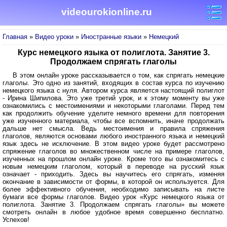
videourokionline.ru
Главная
»
Видео уроки
»
Иностранные языки
»
Немецкий
Курс немецкого языка от полиглота. Занятие 3.
Продолжаем спрягать глаголы
В этом онлайн уроке рассказывается о том, как спрягать немецкие
глаголы. Это одно из занятий, входящих в состав курса по изучению
немецкого языка с нуля. Автором курса является настоящий полиглот
- Ирина Шипилова. Это уже третий урок, и к этому моменту вы уже
ознакомились с местоимениями и некоторыми глаголами. Перед тем
как продолжить обучение уделите немного времени для повторения
уже изученного материала, чтобы все вспомнить, иначе продолжать
дальше нет смысла. Ведь местоимения и правила спряжения
глаголов, являются основами любого иностранного языка и немецкий
язык здесь не исключение. В этом видео уроке будет рассмотрено
спряжение глаголов во множественном числе на примере глаголов,
изученных на прошлом онлайн уроке. Кроме того вы ознакомитесь с
новым немецким глаголом, который в переводе на русский язык
означает - приходить. Здесь вы научитесь его спрягать, изменяя
окончание в зависимости от формы, в которой он используется. Для
более эффективного обучения, необходимо записывать на листе
бумаги все формы глаголов. Видео урок «Курс немецкого языка от
полиглота. Занятие 3. Продолжаем спрягать глаголы» вы можете
смотреть онлайн в любое удобное время совершенно бесплатно.
Успехов!