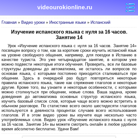
videourokionline.ru
Главная
»
Видео уроки
»
Иностранные языки
»
Испанский
Изучение испанского языка с нуля за 16 часов.
Занятие 14
Урок «Изучение испанского языка с нуля за 16 часов. Занятие 14»
посвящен вопросу о том, как за короткие сроки изучить испанский язык
на уровне свободного общения, например, для поездки в Испанию в
качестве туриста. Это уже четырнадцатое занятие, в котором уже
можно подвести некоторые итоги обучения. Проверить, все ли базовые
структуры доведены до автоматизма, не осталось ли вопросов по
основам языка, с которыми постоянно приходится сталкиваться при
общении. Здесь в очередной раз будут повторяться некоторые
правила испанского языка, такие как спряжение глаголов и некоторые
другие. Кроме того, вы узнаете и некоторые особенности, с которыми
можно столкнуться при общении, новые слова. Ваша задача, кроме
доведения до автоматизма основных структур испанского языка,
изучить базовый список слов, которые чаще всего можно встретить в
обычном разговоре. По статистике всего около шестидесяти глаголов
используются в девяноста процентах случаев всего использования
глаголов. И в этом видео уроке вы изучите еще несколько часто
употребляемых слов. Видео урок «Изучение испанского языка с нуля
за 16 часов. Занятие 14» вы можете смотреть онлайн в любое удобное
время абсолютно бесплатно. Удачи Вам!