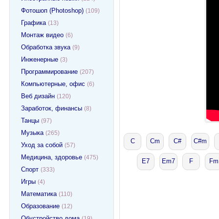
Фотошоп (Photoshop)
(109)
Графика
(13)
Монтаж видео
(6)
Обработка звука
(9)
Инженерные
(3)
Программирование
(207)
Компьютерные, офис
(6)
Веб дизайн
(120)
Заработок, финансы
(8)
Танцы
(97)
Музыка
(265)
C
Cm
С#
C#m
Уход за собой
(57)
Медицина, здоровье
(475)
E7
Em7
F
Fm
Спорт
(333)
Игры
(4)
Математика
(110)
Образование
(12)
Обустройство дома
(19)