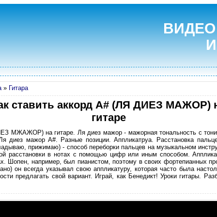
ВИДЕО
И
а
»
Гитара
ак ставить аккорд A# (ЛЯ ДИЕЗ МАЖОР) 
гитаре
ЕЗ МЖАЖОР) на гитаре. Ля диез мажор - мажорная тональность с тонико
Ля диез мажор A#. Разные позиции. Аппликатруа. Расстановка пальце
прикладываю, прижимаю) - способ переборки пальцев на музыкальном инстр
той расстановки в нотах с помощью цифр или иным способом. Апплика
х. Шопен, например, был пианистом, поэтому в своих фортепианных про
ано) он всегда указывал свою аппликатуру, которая часто была насто
сти предлагать свой вариант. Играй, как Бенедикт! Уроки гитары. Ра