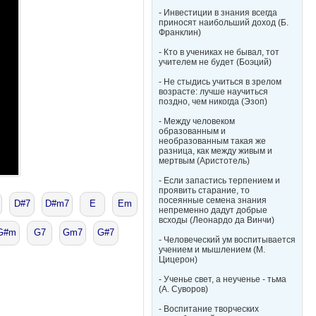
- Инвестиции в знания всегда
приносят наибольший доход (Б.
Франклин)
- Кто в учениках не бывал, тот
учителем не будет (Боэций)
- Не стыдись учиться в зрелом
возрасте: лучше научиться
поздно, чем никогда (Эзоп)
- Между человеком
образованным и
необразованным такая же
разница, как между живым и
мертвым (Аристотель)
- Если запастись терпением и
проявить старание, то
посеянные семена знания
D#7
D#m7
E
Em
непременно дадут добрые
всходы (Леонардо да Винчи)
G#m
G7
Gm7
G#7
- Человеческий ум воспитывается
учением и мышлением (М.
Цицерон)
- Ученье свет, а неученье - тьма
(А. Суворов)
- Воспитание творческих