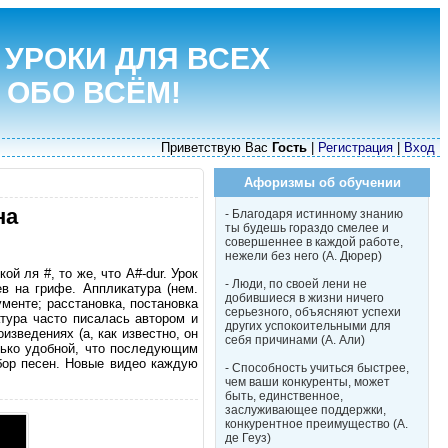
 УРОКИ ДЛЯ ВСЕХ
 ОБО ВСЁМ!
Приветствую Вас
Гость
|
Регистрация
|
Вход
Афоризмы об обучении
на
- Благодаря истинному знанию
ты будешь гораздо смелее и
совершеннее в каждой работе,
нежели без него (А. Дюрер)
й ля #, то же, что A#-dur. Урок
- Люди, по своей лени не
в на грифе. Аппликатура (нем.
добившиеся в жизни ничего
ументе; расстановка, постановка
серьезного, объясняют успехи
тура часто писалась автором и
других успокоительными для
изведениях (а, как известно, он
себя причинами (А. Али)
лько удобной, что последующим
збор песен. Новые видео каждую
- Способность учиться быстрее,
чем ваши конкуренты, может
быть, единственное,
заслуживающее поддержки,
конкурентное преимущество (А.
де Геуз)