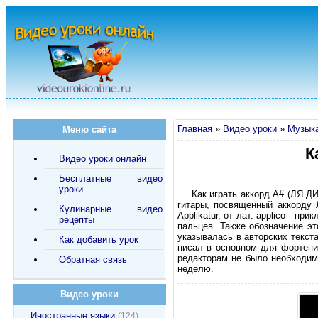
Главная
»
Видео уроки
»
Музык
Меню сайта
К
Видео уроки онлайн
Бесплатные видео
уроки
Как играть аккорд A# (ЛЯ ДИ
гитары, посвященный аккорду 
Кулинарные видео
Applikatur, от лат. applico - 
рецепты
пальцев. Также обозначение э
указывалась в авторских текста
Как добавить урок
писал в основном для фортепи
редакторам не было необходимо
Обратная связь
неделю.
Видео уроки
Иностранные языки
(124)