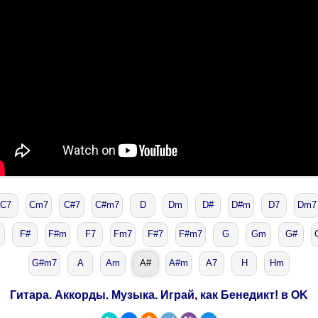
C7
Cm7
C#7
C#m7
D
Dm
D#
D#m
D7
Dm7
F#
F#m
F7
Fm7
F#7
F#m7
G
Gm
G#
G#m7
A
Am
A#
A#m
A7
H
Hm
Гитара. Аккорды. Музыка. Играй, как Бенедикт! в OK