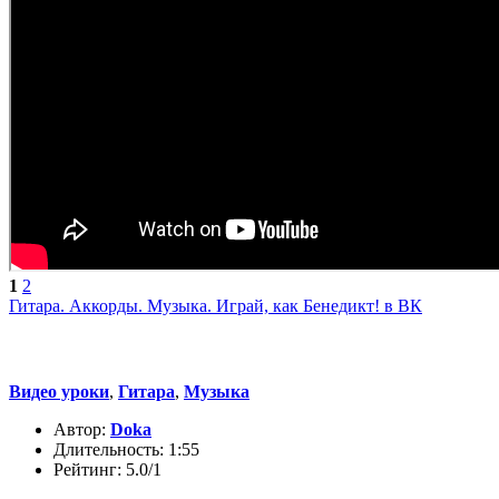
1
2
Гитара. Аккорды. Музыка. Играй, как Бенедикт! в ВК
Видео уроки
,
Гитара
,
Музыка
Автор:
Doka
Длительность: 1:55
Рейтинг: 5.0/1