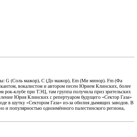
 УРОКИ ДЛЯ ВСЕХ
И ОБО ВСЁМ!
ы: G (Соль мажор), C (До мажор), Em (Ми минор). Fm (Фа
зыкантом, вокалистом и автором песен Юрием Клинских, более
ом рок-клубе при ТЭЦ, там группа получила приз зрительских
упление Юрия Клинских с репертуаром будущего «Сектор Газа»
оде в шутку «Сектором Газа» из-за обилия дымящих заводов. В
но и популярностью одноимённого палестинского региона,