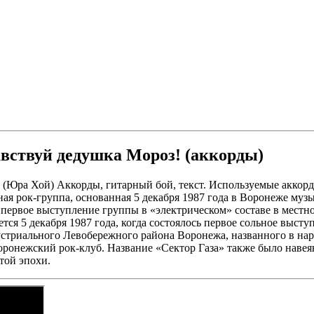
ВИДЕО
равствуй дедушка Мороз! (аккорды)
 (Юра Хой) Аккорды, гитарный бой, текст. Используемые аккорд
чная рок-группа, основанная 5 декабря 1987 года в Воронеже му
 первое выступление группы в «электрическом» составе в местн
ся 5 декабря 1987 года, когда состоялось первое сольное выст
стриального Левобережного района Воронежа, названного в нар
ронежский рок-клуб. Название «Сектор Газа» также было навея
той эпохи.