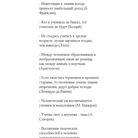
- Инвестиции в знания всегда
приносят наибольший доход (Б.
Франклин)
- Кто в учениках не бывал, тот
учителем не будет (Боэций)
- Не стыдись учиться в зрелом
возрасте: лучше научиться поздно,
чем никогда (Эзоп)
- Между человеком образованным и
необразованным такая же разница,
как между живым и мертвым
(Аристотель)
- Если запастись терпением и проявить
старание, то посеянные семена знания
непременно дадут добрые всходы
(Леонардо да Винчи)
- Человеческий ум воспитывается
учением и мышлением (М. Цицерон)
- Ученье свет, а неученье - тьма (А.
Суворов)
- Воспитание творческих
способностей в человеке
основывается на развитии