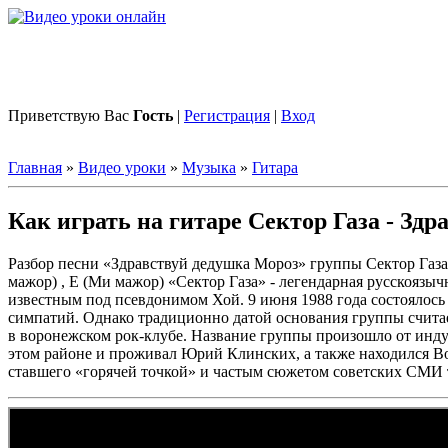
Приветствую Вас
Гость
|
Регистрация
|
Вход
Главная
»
Видео уроки
»
Музыка
»
Гитара
Как играть на гитаре Сектор Газа - Зд
Разбор песни «Здравствуй дедушка Мороз» группы Сектор Газа
мажор) , Е (Ми мажор) «Сектор Газа» - легендарная русскоязы
известным под псевдонимом Хой. 9 июня 1988 года состоялось
симпатий. Однако традиционно датой основания группы считает
в воронежском рок-клубе. Название группы произошло от инду
этом районе и проживал Юрий Клинских, а также находился Во
ставшего «горячей точкой» и частым сюжетом советских СМИ 