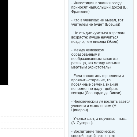
- Инвестиции в знания всегда
приносят наибольший доход (Б.
Франклин)
- Кто в учениках не бывал, тот
учителем не будет (Боэций)
- Не стыдись учиться в зрелом
возрасте: лучше научиться
поздно, чем никогда (Эзоп)
- Между человеком
образованным и
необразованным такая же
разница, как между живым и
мертвым (Аристотель)
- Если запастись терпением и
проявить старание, то
посеянные семена знания
непременно дадут добрые
всходы (Леонардо да Винчи)
- Человеческий ум воспитывается
учением и мышлением (М.
Цицерон)
- Ученье свет, а неученье - тьма
(А. Суворов)
- Воспитание творческих
способностей в человеке