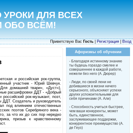
 УРОКИ ДЛЯ ВСЕХ
И ОБО ВСЁМ!
Приветствую Вас
Гость
|
Регистрация
|
Вход
Афоризмы об обучении
в
- Благодаря истинному знанию
ты будешь гораздо смелее и
совершеннее в каждой работе,
нежели без него (А. Дюрер)
етская и российская рок-группа,
- Люди, по своей лени не
енный участник - Юрий Шевчук.
добившиеся в жизни ничего
Для домашней твари», «Дуст»),
серьезного, объясняют успехи
чные расшифровки ДДТ - «Добрый
других успокоительными для
 российский рок-музыкант, поэт,
себя причинами (А. Али)
ы ДДТ. Создатель и руководитель
сал под влиянием отечественных
- Способность учиться быстрее,
ских поэтов Серебряного века -
чем ваши конкуренты, может
о, за что их до сих пор нередко
быть, единственное,
ирика, призыв к нравственному
заслуживающее поддержки,
ест.
конкурентное преимущество (А.
де Геуз)