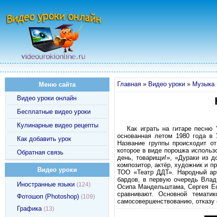
Главная
»
Видео уроки
»
Музыка
Меню сайта
Видео уроки онлайн
Бесплатные видео уроки
Кулинарные видео рецепты
Как играть на гитаре песню 
основанная летом 1980 года в
Как добавить урок
Название группы происходит о
которое в виде порошка исполь
Обратная связь
день, товарищи!», «Дураки из д
композитор, актёр, художник и 
Видео уроки
ТОО «Театр ДДТ». Народный арт
бардов, в первую очередь Влад
Иностранные языки
(124)
Осипа Мандельштама, Сергея Есе
сравнивают. Основной тематик
Фотошоп (Photoshop)
(109)
самосовершенствованию, отказу о
Графика
(13)