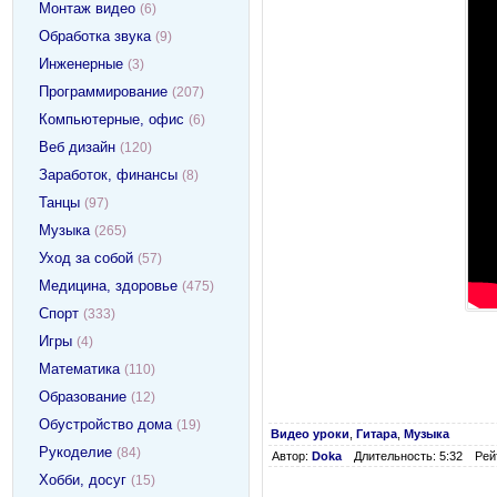
Монтаж видео
(6)
Обработка звука
(9)
Инженерные
(3)
Программирование
(207)
Компьютерные, офис
(6)
Веб дизайн
(120)
Заработок, финансы
(8)
Танцы
(97)
Музыка
(265)
Уход за собой
(57)
Медицина, здоровье
(475)
Спорт
(333)
Игры
(4)
Математика
(110)
Образование
(12)
Обустройство дома
(19)
Видео уроки
,
Гитара
,
Музыка
Рукоделие
(84)
Автор:
Doka
Длительность: 5:32
Рейт
Хобби, досуг
(15)