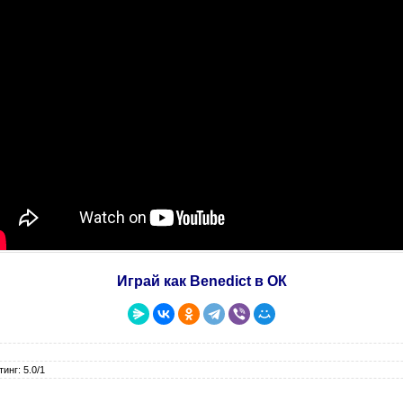
Играй как Benedict в ОК
инг: 5.0/1