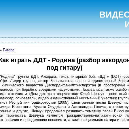
ВИДЕО
»
Гитара
Как играть ДДТ - Родина (разбор аккордо
под гитару)
"Родина" группы ДДТ. Аккорды, текст, гитарный бой. «ДДТ» (DDT) -сов
 Уфе. Лидер группы, автор большинства песен и единственный бессм
т химического вещества Дихлордифенилтрихлорэтан (в просторечье «
зовалось при борьбе с вредными насекомыми. Назывались также ошибо
ома техники» и «Дом детского творчества» Юрий Шевчук - советский и
продюсер, основатель, лидер и единственный бессменный участник групп
ист Республики Башкортостан (2005). Свои ранние песни Шевчук пи
имира Высоцкого, Булата Окуджавы и Александра Галича, а также рус
нина и других. Шевчук продолжал развивать тематику песен Высоцког
ой творчества Шевчука является гражданственно-патриотическая л
т насилия и преодолению ненависти, а также социальная сатира и прот