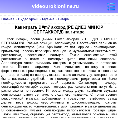
videourokionline.ru
Главная
»
Видео уроки
»
Музыка
»
Гитара
Как играть D#m7 аккорд (РЕ ДИЕЗ МИНОР
СЕПТАККОРД) на гитаре
Урок гитары, посвященный D#m7 аккорду - РЕ ДИЕЗ МИНОР
СЕПТАККОРД. Разные позиции. Аппликатура. Расстановка пальцев на
грифе. Аппликатура (нем. Applikatur, от лат. applico - прикладываю,
прижимаю) - способ переборки пальцев на музыкальном инструменте;
расстановка, постановка пальцев. Также обозначение этой
расстановки в нотах с помощью цифр или иным способом.
Аппликатура часто писалась автором и указывалась в авторских
текстах. Шопен, например, был пианистом, поэтому в своих
фортепианных произведениях (а, как известно, он писал в основном
для фортепиано) он всегда указывал свою аппликатуру, которая часто
была настолько удобной, что последующим редакторам не было
необходимости предлагать свой вариант. Септаккорд - аккорд,
состоящий из четырёх звуков, которые расположены или могут быть
расположены по терциям. Интервал между двумя крайними звуками
септаккорда равен септиме, отсюда его название. С точки зрения
классической музыки, добавление к трезвучию четвёртого звука
делает весь аккорд неустойчивым и диссонирующим, поэтому
септаккорды часто использовались для придания музыке динамизма.
В современной музыке септаккорды используются гораздо шире.
Звуки, или тоны, образующие септаккорд, называются основным, или