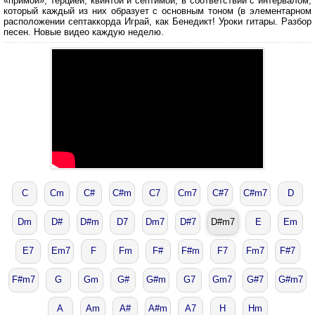
«примой», терцией, квинтой и септимой, в соответствии с интервалом,
который каждый из них образует с основным тоном (в элементарном
расположении септаккорда Играй, как Бенедикт! Уроки гитары. Разбор
песен. Новые видео каждую неделю.
C
Cm
С#
C#m
C7
Cm7
C#7
C#m7
D
Dm
D#
D#m
D7
Dm7
D#7
D#m7
E
Em
E7
Em7
F
Fm
F#
F#m
F7
Fm7
F#7
F#m7
G
Gm
G#
G#m
G7
Gm7
G#7
G#m7
A
Am
A#
A#m
A7
H
Hm