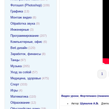
Фотошоп (Photoshop)
(109)
Графика
(13)
Монтаж видео
(6)
Обработка звука
(9)
Инженерные
(3)
Программирование
(207)
Компьютерные, офис
(6)
Веб дизайн
(120)
Заработок, финансы
(8)
Танцы
(97)
Музыка
(265)
Уход за собой
(57)
1
Медицина, здоровье
(475)
Спорт
(333)
Игры
(4)
Видео уроки
,
Фортепиано (пианин
Математика
(110)
Образование
(12)
Автор:
Шувалов А.В.
Длите
Обустройство дома
(19)