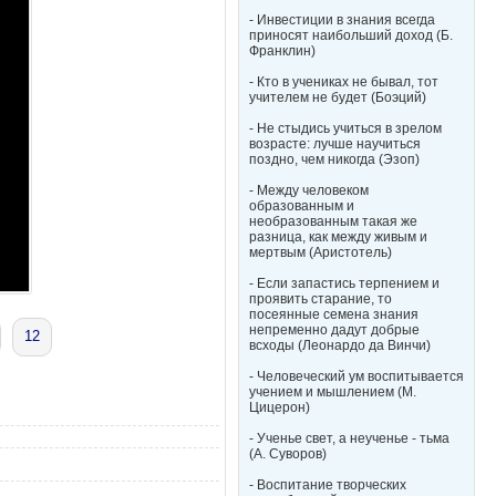
- Инвестиции в знания всегда
приносят наибольший доход (Б.
Франклин)
- Кто в учениках не бывал, тот
учителем не будет (Боэций)
- Не стыдись учиться в зрелом
возрасте: лучше научиться
поздно, чем никогда (Эзоп)
- Между человеком
образованным и
необразованным такая же
разница, как между живым и
мертвым (Аристотель)
- Если запастись терпением и
проявить старание, то
посеянные семена знания
непременно дадут добрые
12
всходы (Леонардо да Винчи)
- Человеческий ум воспитывается
учением и мышлением (М.
Цицерон)
- Ученье свет, а неученье - тьма
(А. Суворов)
- Воспитание творческих