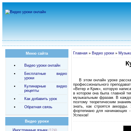
Главная
»
Видео уроки
»
Музык
Меню сайта
К
Видео уроки онлайн
Бесплатные видео
уроки
В этом онлайн уроке расск
профессионального преподават
Кулинарные видео
«Ветер и Крик», которую напи
рецепты
в котором она была главной т
музыкальным фразам. В каждом
Как добавить урок
поэтому теоретическим знания
знать, как строятся аккорды.
Обратная связь
фортепиано для начинающих - 
Успехов!
Видео уроки
Иностранные языки
(124)