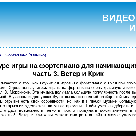
ВИДЕО
И
а
»
Фортепиано (пианино)
урс игры на фортепиано для начинающих
часть 3. Ветер и Крик
азывается о том, как научиться играть на фортепиано с нуля при пом
еля. Здесь вы научитесь играть на фортепиано очень красивую и изв
сал Э. Морриконе. Эта музыка получила большую популярность после 
емой. В данном видео уроке будет выполнен полный разбор этой мелод
 отрывке есть свои особенности, но, как и в любой музыке, большую
м о гармонии уделяется так много времени. Чтобы уметь подбирать ил
 Это даст возможность легко и просто придумать аккомпанемент и 
часть 3. Ветер и Крик» вы можете смотреть онлайн в любое удобно