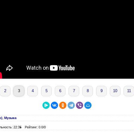
2
3
4
5
6
7
8
9
10
11
о)
,
Музыка
льность: 22:35
Рейтинг: 0.0/0