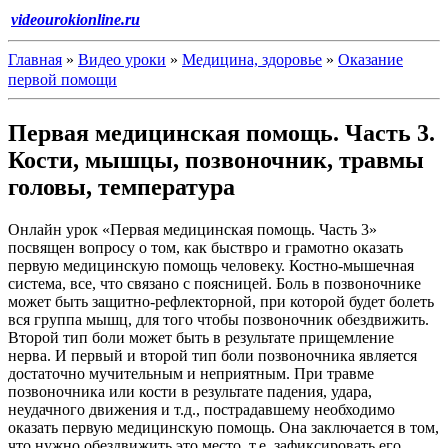
videourokionline.ru
Главная
»
Видео уроки
»
Медицина, здоровье
»
Оказание
первой помощи
Первая медицинская помощь. Часть 3.
Кости, мышцы, позвоночник, травмы
головы, температура
Онлайн урок «Первая медицинская помощь. Часть 3»
посвящен вопросу о том, как быствро и грамотно оказать
первую медицинскую помощь человеку. Костно-мышечная
система, все, что связано с поясницей. Боль в позвоночнике
может быть защитно-рефлекторной, при которой будет болеть
вся группа мышц, для того чтобы позвоночник обездвижить.
Второй тип боли может быть в результате прищемление
нерва. И первый и второй тип боли позвоночника является
достаточно мучительным и неприятным. При травме
позвоночника или кости в результате падения, удара,
неудачного движения и т.д., пострадавшему необходимо
оказать первую медицинскую помощь. Она заключается в том,
что нужно обездвижить это место, т.е. зафиксировать его,