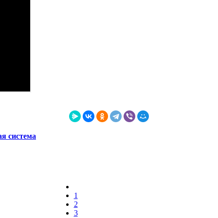
ая система
1
2
3