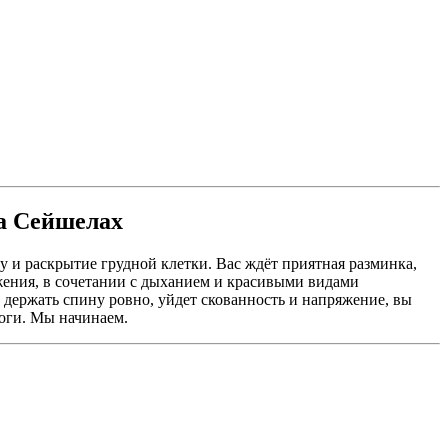
 УРОКИ ДЛЯ ВСЕХ
И ОБО ВСЁМ!
на Сейшелах
у и раскрытие грудной клетки. Вас ждёт приятная разминка,
ижения, в сочетании с дыханием и красивыми видами
 держать спину ровно, уйдет скованность и напряжение, вы
йоги. Мы начинаем.