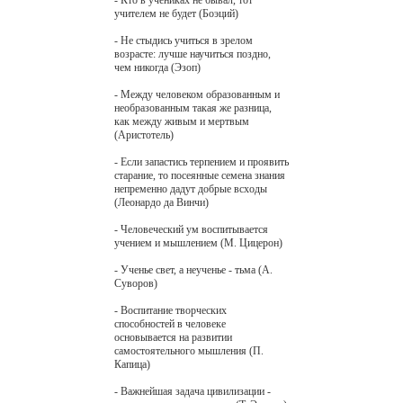
учителем не будет (Боэций)
- Не стыдись учиться в зрелом
возрасте: лучше научиться поздно,
чем никогда (Эзоп)
- Между человеком образованным и
необразованным такая же разница,
как между живым и мертвым
(Аристотель)
- Если запастись терпением и проявить
старание, то посеянные семена знания
непременно дадут добрые всходы
(Леонардо да Винчи)
- Человеческий ум воспитывается
учением и мышлением (М. Цицерон)
- Ученье свет, а неученье - тьма (А.
Суворов)
- Воспитание творческих
способностей в человеке
основывается на развитии
самостоятельного мышления (П.
Капица)
- Важнейшая задача цивилизации -