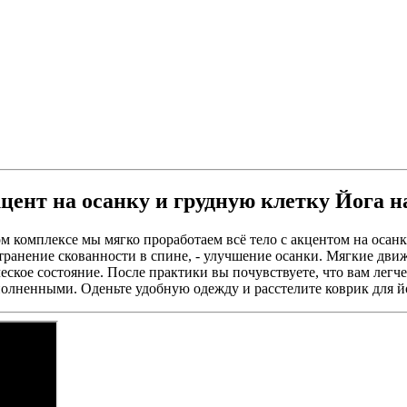
ВИДЕО
ент на осанку и грудную клетку Йога 
 комплексе мы мягко проработаем всё тело с акцентом на осанк
странение скованности в спине, - улучшение осанки. Мягкие дв
ское состояние. После практики вы почувствуете, что вам легче
аполненными. Оденьте удобную одежду и расстелите коврик для 