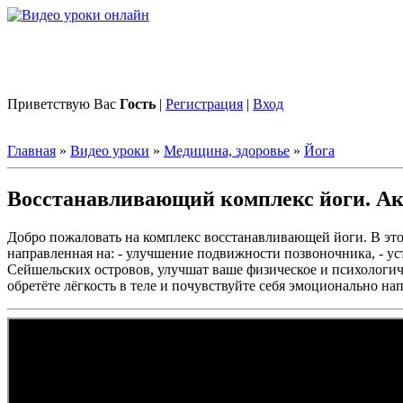
Приветствую Вас
Гость
|
Регистрация
|
Вход
Главная
»
Видео уроки
»
Медицина, здоровье
»
Йога
Восстанавливающий комплекс йоги. Акц
Добро пожаловать на комплекс восстанавливающей йоги. В этом
направленная на: - улучшение подвижности позвоночника, - у
Сейшельских островов, улучшат ваше физическое и психологиче
обретёте лёгкость в теле и почувствуйте себя эмоционально н