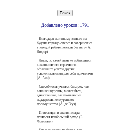
Добавлено уроков: 1791
- Благодаря истинному знанию ты
будешь гораздо смелее и совершеннее
в каждой работе, нежели без него (А.
Дюрер)
- Люди, по своей лени не добившиеся
в жизни ничего серьезного,
объясняют успехи других
успокоительными для себя причинами
(А. Али)
- Способность учиться быстрее, чем
ваши конкуренты, может быть,
единственное, заслуживающее
поддержки, конкурентное
преимущество (А. де Геуз)
- Инвестиции в знания всегда
приносят наибольший доход (Б.
Франклин)
- Кто в учениках не бывал, тот