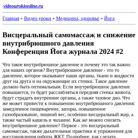
videourokionline.ru
Главная
»
Видео уроки
»
Медицина, здоровье
»
Йога
Висцеральный самомассаж и снижение
внутрибрюшного давления
Конференция Йога журнала 2024 #2
Что такое внутрибрюшное давление и почему это так важно
для наших органов? Внутрибрюшное давление - это то
давление, которое оказывают наши органы, ткани и жидкости
друг на друга и на окружающие их стенки. Такое давление
должно быть оптимальным. Если внутрибрюшное давление
повышается, то будет расслабляться передняя стенка живота,
будут страдать внутренние органы, а также тазовое дно. Что
же может привести к повышению внутрибрюшного давления:
замедленное пищеварение, запоры, повышенное
газообразование, лишний вес, особенно висцеральный жир, а
также частый кашель и чихание. Как же можно снизить
внутрибрюшное давление? Первое - это висцеральный
самомассаж, также дыхательные практики и упражнения для
восстановления работы ЖКТ. Подробнее, как сделать