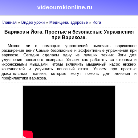
videourokionline.ru
Главная
»
Видео уроки
»
Медицина, здоровье
»
Йога
Варикоз и Йога. Простые и безопасные Упражнения
при Варикозе.
Можно ли с помощью упражнений вылечить варикозное
расширение вен? Самые безопасные и эффективные упражнения при
варикозе. Сегодня сделаем одну из лучших техник йоги для
улучшения венозного возврата. Узнаем как работать со стопами и
икроножными мышцами, чтобы включить мышечный насос нижних
конечностей и улучшить венозный отток. Узнаем про простые
дыхательные техники, которые могут помочь для лечения и
профилактики варикоза.