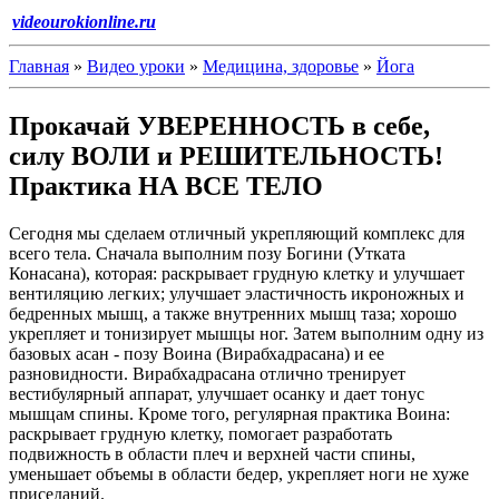
videourokionline.ru
Главная
»
Видео уроки
»
Медицина, здоровье
»
Йога
Прокачай УВЕРЕННОСТЬ в себе,
силу ВОЛИ и РЕШИТЕЛЬНОСТЬ!
Практика НА ВСЕ ТЕЛО
Сегодня мы сделаем отличный укрепляющий комплекс для
всего тела. Сначала выполним позу Богини (Утката
Конасана), которая: раскрывает грудную клетку и улучшает
вентиляцию легких; улучшает эластичность икроножных и
бедренных мышц, а также внутренних мышц таза; хорошо
укрепляет и тонизирует мышцы ног. Затем выполним одну из
базовых асан - позу Воина (Вирабхадрасана) и ее
разновидности. Вирабхадрасана отлично тренирует
вестибулярный аппарат, улучшает осанку и дает тонус
мышцам спины. Кроме того, регулярная практика Воина:
раскрывает грудную клетку, помогает разработать
подвижность в области плеч и верхней части спины,
уменьшает объемы в области бедер, укрепляет ноги не хуже
приседаний.