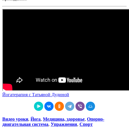
Йогатерапия с Татьяной Дудиной
Видео уроки
,
Йога
,
Медицина, здоровье
,
Опорно-
двигательная система
,
Упражнения
,
Спорт