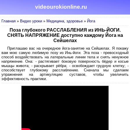
videourokionline.ru
Главная
»
Видео уроки
»
Медицина, здоровье
»
Йога
Поза глубокого РАССЛАБЛЕНИЯ из ИНЬ-ЙОГИ.
СНЯТЬ НАПРЯЖЕНИЕ доступно каждому Йога на
Сейшелах
Приглашаю вас на очередное йога-занятие на Сейшелах. Я покажу
вам мою самую любимую позу из Инь-йоги. Эта поза - превосходный
способ воздействовать на латеральные линии тела и снять ненужное
напряжение. Она: - растягивает боковую поверхность бёдер и косые
мышцы живота; - раскрывает рёбра; - освобождает грудную клетку; -
способствует глубокому расслаблению. Сначала мы сделаем
упражнения на артикуляцию суставов, чтобы увеличить
эффективность практики.