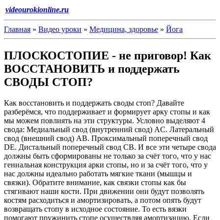
videourokionline.ru
Главная
»
Видео уроки
»
Медицина, здоровье
»
Йога
ПЛОСКОСТОПИЕ - не приговор! Как
ВОССТАНОВИТЬ и поддержать
СВОДЫ СТОП?
Как восстановить и поддержать своды стоп? Давайте
разберёмся, что поддерживает и формирует арку стопы и как
мы можем повлиять на эти структуры. Условно выделяют 4
свода: Медиальный свод (внутренний свод) AC. Латеральный
свод (внешний свод) AB. Проксимальный поперечный свод
DE. Дистальный поперечный свод CB. И все эти четыре свода
должны быть сформированы не только за счёт того, что у нас
гениальная конструкция арки стопы, но и за счёт того, что у
нас должны идеально работать мягкие ткани (мышцы и
связки). Обратите внимание, как связки стопы как бы
стягивают наши кости. При движении они будут позволять
костям расходиться и амортизировать, а потом опять будут
возвращать стопу в исходное состояние. То есть вязки
помогают пружинить стопе осуществляя амортизацию. Если