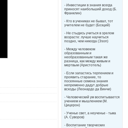
- Инвестиции в знания всегда
приносят наибольший доход (Б.
Франклин)
- Кто в учениках не бывал, тот
учителем не будет (Боэций)
- Не стыдись учиться в зрелом
возрасте: лучше научиться
поздно, чем никогда (Эзоп)
- Между человеком
образованным и
необразованным такая же
разница, как между живым и
мертвым (Аристотель)
- Если запастись терпением и
проявить старание, то
посеянные семена знания
непременно дадут добрые
всходы (Леонардо да Винчи)
- Человеческий ум воспитывается
учением и мышлением (М.
Цицерон)
- Ученье свет, а неученье - тьма
(А. Суворов)
- Воспитание творческих