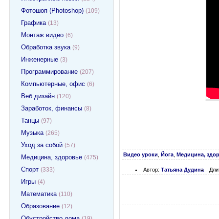
Фотошоп (Photoshop)
(109)
Графика
(13)
Монтаж видео
(6)
Обработка звука
(9)
Инженерные
(3)
Программирование
(207)
Компьютерные, офис
(6)
Веб дизайн
(120)
Заработок, финансы
(8)
Танцы
(97)
Музыка
(265)
Уход за собой
(57)
Видео уроки
,
Йога
,
Медицина, здо
Медицина, здоровье
(475)
Спорт
(333)
Автор:
Татьяна Дудина
Дли
Игры
(4)
Математика
(110)
Образование
(12)
Обустройство дома
(19)