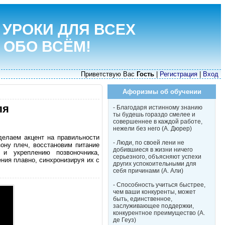
 УРОКИ ДЛЯ ВСЕХ
 ОБО ВСЁМ!
Приветствую Вас
Гость
|
Регистрация
|
Вход
Афоризмы об обучении
ля
- Благодаря истинному знанию
ты будешь гораздо смелее и
совершеннее в каждой работе,
нежели без него (А. Дюрер)
делаем акцент на правильности
- Люди, по своей лени не
зону плеч, восстановим питание
добившиеся в жизни ничего
 и укреплению позвоночника,
серьезного, объясняют успехи
ния плавно, синхронизируя их с
других успокоительными для
себя причинами (А. Али)
- Способность учиться быстрее,
чем ваши конкуренты, может
быть, единственное,
заслуживающее поддержки,
конкурентное преимущество (А.
де Геуз)