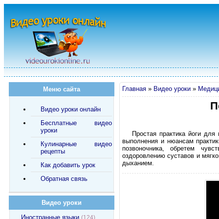
Главная
»
Видео уроки
»
Медици
Меню сайта
П
Видео уроки онлайн
Бесплатные видео
уроки
Простая практика йоги для
выполнения и нюансам практики
Кулинарные видео
позвоночника, обретем чувс
рецепты
оздоровлению суставов и мягко
дыханием.
Как добавить урок
Обратная связь
Видео уроки
Иностранные языки
(124)