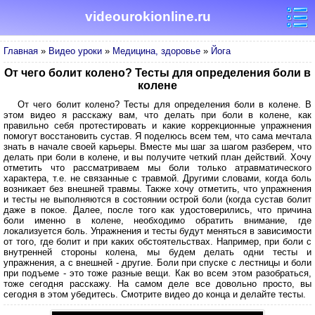
videourokionline.ru
Главная
»
Видео уроки
»
Медицина, здоровье
»
Йога
От чего болит колено? Тесты для определения боли в
колене
От чего болит колено? Тесты для определения боли в колене. В
этом видео я расскажу вам, что делать при боли в колене, как
правильно себя протестировать и какие коррекционные упражнения
помогут восстановить сустав. Я поделюсь всем тем, что сама мечтала
знать в начале своей карьеры. Вместе мы шаг за шагом разберем, что
делать при боли в колене, и вы получите четкий план действий. Хочу
отметить что рассматриваем мы боли только атравматического
характера, т.е. не связанные с травмой. Другими словами, когда боль
возникает без внешней травмы. Также хочу отметить, что упражнения
и тесты не выполняются в состоянии острой боли (когда сустав болит
даже в покое. Далее, после того как удостоверились, что причина
боли именно в колене, необходимо обратить внимание, где
локализуется боль. Упражнения и тесты будут меняться в зависимости
от того, где болит и при каких обстоятельствах. Например, при боли с
внутренней стороны колена, мы будем делать одни тесты и
упражнения, а с внешней - другие. Боли при спуске с лестницы и боли
при подъеме - это тоже разные вещи. Как во всем этом разобраться,
тоже сегодня расскажу. На самом деле все довольно просто, вы
сегодня в этом убедитесь. Смотрите видео до конца и делайте тесты.