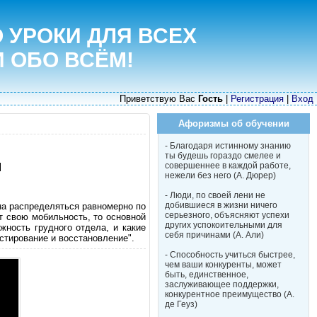
 УРОКИ ДЛЯ ВСЕХ
И ОБО ВСЁМ!
Приветствую Вас
Гость
|
Регистрация
|
Вход
Афоризмы об обучении
- Благодаря истинному знанию
ты будешь гораздо смелее и
и
совершеннее в каждой работе,
нежели без него (А. Дюрер)
- Люди, по своей лени не
добившиеся в жизни ничего
на распределяться равномерно по
серьезного, объясняют успехи
т свою мобильность, то основной
других успокоительными для
жность грудного отдела, и какие
себя причинами (А. Али)
стирование и восстановление".
- Способность учиться быстрее,
чем ваши конкуренты, может
быть, единственное,
заслуживающее поддержки,
конкурентное преимущество (А.
де Геуз)