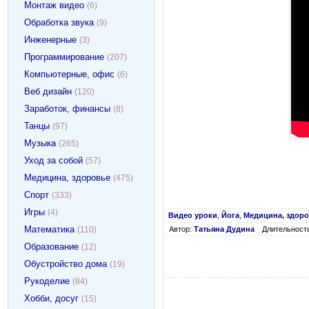
Монтаж видео
(6)
Обработка звука
(9)
Инженерные
(3)
Программирование
(207)
Компьютерные, офис
(6)
Веб дизайн
(120)
Заработок, финансы
(8)
Танцы
(97)
Музыка
(265)
Уход за собой
(57)
Медицина, здоровье
(475)
Спорт
(333)
Игры
(4)
Видео уроки
,
Йога
,
Медицина, здор
Математика
(110)
Автор:
Татьяна Дудина
Длительность
Образование
(12)
Обустройство дома
(19)
Рукоделие
(84)
Хобби, досуг
(15)