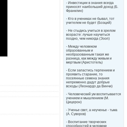
- Инвестиции в знания всегда
приносят наибольший доход (Б.
Франклин)
- Кто в учениках не бывал, тот
учителем не будет (Боэций)
- Не стыдись учиться в зрелом
возрасте: лучше научиться
поздно, чем никогда (Эзоп)
- Между человеком
образованным и
необразованным такая же
разница, как между живым и
мертвым (Аристотель)
- Если запастись терпением и
проявить старание, то
посеянные семена знания
непременно дадут добрые
всходы (Леонардо да Винчи)
- Человеческий ум воспитывается
учением и мышлением (М.
Цицерон)
- Ученье свет, а неученье - тьма
(А. Суворов)
- Воспитание творческих
способностей в человеке