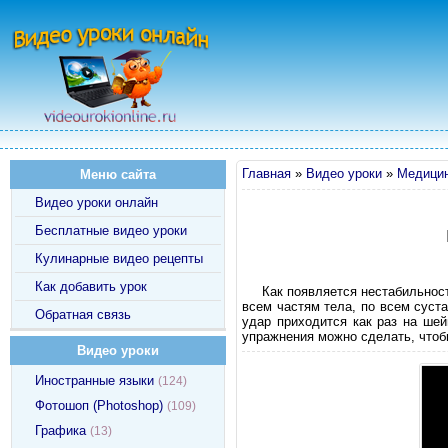
Главная
»
Видео уроки
»
Медицин
Меню сайта
Видео уроки онлайн
Бесплатные видео уроки
Кулинарные видео рецепты
Как добавить урок
Как появляется нестабильнос
всем частям тела, по всем суст
Обратная связь
удар приходится как раз на шей
упражнения можно сделать, чтоб
Видео уроки
Иностранные языки
(124)
Фотошоп (Photoshop)
(109)
Графика
(13)