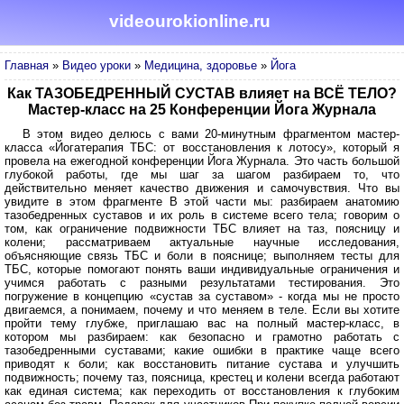
videourokionline.ru
Главная
»
Видео уроки
»
Медицина, здоровье
»
Йога
Как ТАЗОБЕДРЕННЫЙ СУСТАВ влияет на ВСЁ ТЕЛО?
Мастер-класс на 25 Конференции Йога Журнала
В этом видео делюсь с вами 20-минутным фрагментом мастер-
класса «Йогатерапия ТБС: от восстановления к лотосу», который я
провела на ежегодной конференции Йога Журнала. Это часть большой
глубокой работы, где мы шаг за шагом разбираем то, что
действительно меняет качество движения и самочувствия. Что вы
увидите в этом фрагменте В этой части мы: разбираем анатомию
тазобедренных суставов и их роль в системе всего тела; говорим о
том, как ограничение подвижности ТБС влияет на таз, поясницу и
колени; рассматриваем актуальные научные исследования,
объясняющие связь ТБС и боли в пояснице; выполняем тесты для
ТБС, которые помогают понять ваши индивидуальные ограничения и
учимся работать с разными результатами тестирования. Это
погружение в концепцию «сустав за суставом» - когда мы не просто
двигаемся, а понимаем, почему и что меняем в теле. Если вы хотите
пройти тему глубже, приглашаю вас на полный мастер-класс, в
котором мы разбираем: как безопасно и грамотно работать с
тазобедренными суставами; какие ошибки в практике чаще всего
приводят к боли; как восстановить питание сустава и улучшить
подвижность; почему таз, поясница, крестец и колени всегда работают
как единая система; как переходить от восстановления к глубоким