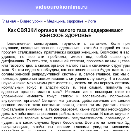
videourokionline.ru
Главная
»
Видео уроки
»
Медицина, здоровье
»
Йога
Как СВЯЗКИ органов малого таза поддерживают
ЖЕНСКОЕ ЗДОРОВЬЕ
Болезненная менструация, трудности с зачатием, боли при
овуляции, опущение органов, недержание - хотя бы с одной из этих
проблем сталкивалась практически каждая женщина. Возможно я вас
удивлю, но все эти проблемы, имеют под собой связочную
дисфункцию. То есть это, в большей степени, проблема не мышц таза
или тазового дна, а связок органов малого таза и связочной структуры
таза. В этом видео мы обсудим, как состояние связок будет влиять на
органы женской репродуктивной системы и, самое главное, как мы с
помощью движения можем изменить ситуацию к лучшему. Что говорит
наука и какие механизмы уже известны, можем ли мы вернуть связкам
нормальный тонус и эластичность и, тем самым, повлиять на
здоровье органов малого таза? Реально ли с помощью каких-то
упражнений изменить тонус связок и восстановить положение
внутренних органов? Сегодня мы узнаем, действительно ли связки
органов малого таза настолько важны, стоит ли им уделять такое
пристальное внимание, а также разберем, какие практики необходимо
делать чтобы целенаправленно работать со связками. В каких случаях
физическая терапия может показать результативность сравнимую с
чудом, а в каких случаях будет бессильна. Все это на понятных 3д
визуализациях, чтобы вы своими глазами увидели механизм