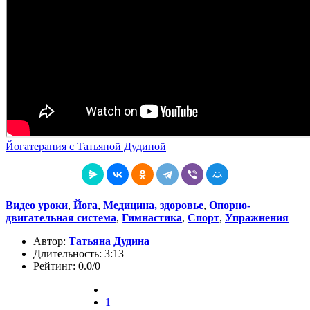
Йогатерапия с Татьяной Дудиной
Видео уроки
,
Йога
,
Медицина, здоровье
,
Опорно-
двигательная система
,
Гимнастика
,
Спорт
,
Упражнения
Автор:
Татьяна Дудина
Длительность: 3:13
Рейтинг: 0.0/0
1