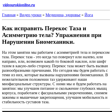
videourokionline.ru
Главная
»
Видео уроки
»
Медицина, здоровье
»
Йога
Как исправить Перекос Таза и
Асимметрию тела? Упражнения при
Нарушении Биомеханики.
На этом занятии мы работаем с асимметрией тела и перекосом
таза. Перекос таза - это когда таз повернут или налево, или
направо, или, возможен какой-то боковой наклон, или шифт
тазом в какую-либо сторону. Перекос таза может быть вызван
разнообразными причинами. Но сегодня мы будем работать с
теми из них, которые вызваны нарушениями биомеханики. В
нежелательном положении таз удерживают наши
миофасциальные структуры. С ними мы и будем работать на
занятии: мы улучшим питание и скольжение глубоких мышц
корпуса, поработаем с фасциальными укорочениями, снимем
зажимы и мышечные закрепощения, улучшим мобильность и
стабильность суставов таза.