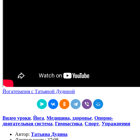
Йогатерапия с Татьяной Дудиной
Видео уроки
,
Йога
,
Медицина, здоровье
,
Опорно-
двигательная система
,
Гимнастика
,
Спорт
,
Упражнения
Автор:
Татьяна Дудина
Длительность: 37:08