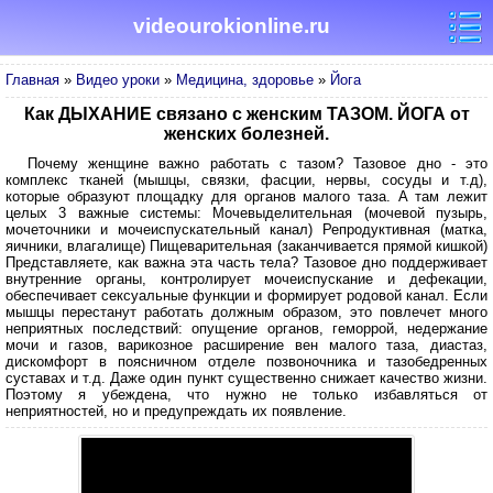
videourokionline.ru
Главная
»
Видео уроки
»
Медицина, здоровье
»
Йога
Как ДЫХАНИЕ связано с женским ТАЗОМ. ЙОГА от
женских болезней.
Почему женщине важно работать с тазом? Тазовое дно - это
комплекс тканей (мышцы, связки, фасции, нервы, сосуды и т.д),
которые образуют площадку для органов малого таза. А там лежит
целых 3 важные системы: Мочевыделительная (мочевой пузырь,
мочеточники и мочеиспускательный канал) Репродуктивная (матка,
яичники, влагалище) Пищеварительная (заканчивается прямой кишкой)
Представляете, как важна эта часть тела? Тазовое дно поддерживает
внутренние органы, контролирует мочеиспускание и дефекации,
обеспечивает сексуальные функции и формирует родовой канал. Если
мышцы перестанут работать должным образом, это повлечет много
неприятных последствий: опущение органов, геморрой, недержание
мочи и газов, варикозное расширение вен малого таза, диастаз,
дискомфорт в поясничном отделе позвоночника и тазобедренных
суставах и т.д. Даже один пункт существенно снижает качество жизни.
Поэтому я убеждена, что нужно не только избавляться от
неприятностей, но и предупреждать их появление.