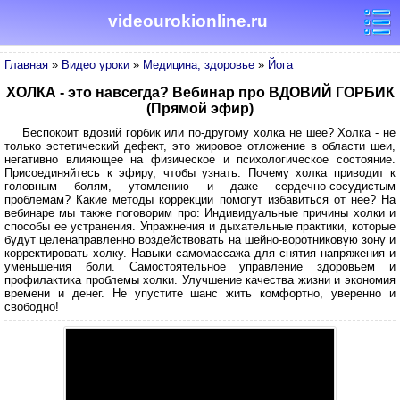
videourokionline.ru
Главная
»
Видео уроки
»
Медицина, здоровье
»
Йога
ХОЛКА - это навсегда? Вебинар про ВДОВИЙ ГОРБИК
(Прямой эфир)
Беспокоит вдовий горбик или по-другому холка не шее? Холка - не
только эстетический дефект, это жировое отложение в области шеи,
негативно влияющее на физическое и психологическое состояние.
Присоединяйтесь к эфиру, чтобы узнать: Почему холка приводит к
головным болям, утомлению и даже сердечно-сосудистым
проблемам? Какие методы коррекции помогут избавиться от нее? На
вебинаре мы также поговорим про: Индивидуальные причины холки и
способы ее устранения. Упражнения и дыхательные практики, которые
будут целенаправленно воздействовать на шейно-воротниковую зону и
корректировать холку. Навыки самомассажа для снятия напряжения и
уменьшения боли. Самостоятельное управление здоровьем и
профилактика проблемы холки. Улучшение качества жизни и экономия
времени и денег. Не упустите шанс жить комфортно, уверенно и
свободно!