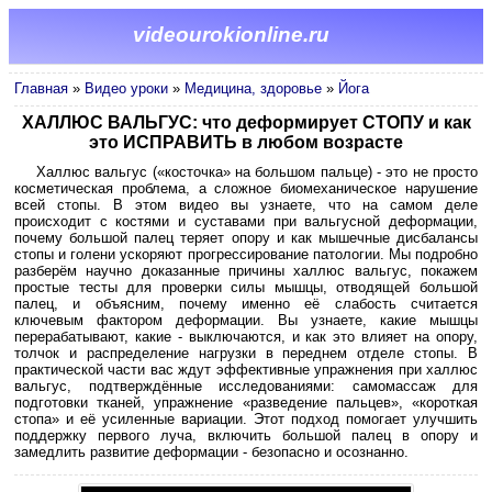
videourokionline.ru
Главная
»
Видео уроки
»
Медицина, здоровье
»
Йога
ХАЛЛЮС ВАЛЬГУС: что деформирует СТОПУ и как
это ИСПРАВИТЬ в любом возрасте
Халлюс вальгус («косточка» на большом пальце) - это не просто
косметическая проблема, а сложное биомеханическое нарушение
всей стопы. В этом видео вы узнаете, что на самом деле
происходит с костями и суставами при вальгусной деформации,
почему большой палец теряет опору и как мышечные дисбалансы
стопы и голени ускоряют прогрессирование патологии. Мы подробно
разберём научно доказанные причины халлюс вальгус, покажем
простые тесты для проверки силы мышцы, отводящей большой
палец, и объясним, почему именно её слабость считается
ключевым фактором деформации. Вы узнаете, какие мышцы
перерабатывают, какие - выключаются, и как это влияет на опору,
толчок и распределение нагрузки в переднем отделе стопы. В
практической части вас ждут эффективные упражнения при халлюс
вальгус, подтверждённые исследованиями: самомассаж для
подготовки тканей, упражнение «разведение пальцев», «короткая
стопа» и её усиленные вариации. Этот подход помогает улучшить
поддержку первого луча, включить большой палец в опору и
замедлить развитие деформации - безопасно и осознанно.