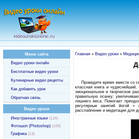
Главная
»
Видео уроки
»
Медицин
Меню сайта
Видео уроки онлайн
Д
Бесплатные видео уроки
Кулинарные видео рецепты
Проведите время вместе со св
классная книга и чудеснейший, 
Как добавить урок
эмоциональное и творческое ра
правильную осанку; увеличиваю
Обратная связь
лишнего веса. Помогает преодо
регулярные занятий йогой = г
Видео уроки
расслабление и медитация для д
Иностранные языки
(124)
Фотошоп (Photoshop)
(109)
Графика
(13)