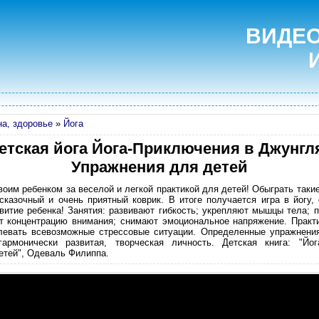
ВИДЕО
а, здоровье
»
Йога
етская йога Йога-Приключения в Джунгл
Упражнения для детей
оим ребенком за веселой и легкой практикой для детей! Обыграть такие
сказочный и очень приятный коврик. В итоге получается игра в йогу,
звитие ребенка! Занятия: развивают гибкость; укрепляют мышцы тела;
т концентрацию внимания; снимают эмоциональное напряжение. Практ
левать всевозможные стрессовые ситуации. Определенные упражнени
армонически развитая, творческая личность. Детская книга: "Йога
етей", Одеваль Филиппа.