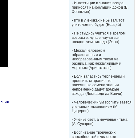
- Инвестиции в знания всегда
приносят наибольший доход (Б.
Франклин)
- Кто в учениках не бывал, тот
учителем не будет (Боэций)
- Не стыдись учиться в зрелом
возрасте: лучше научиться
поздно, чем никогда (Эзоп)
- Между человеком
образованным и
необразованным такая же
разница, как между живым и
мертвым (Аристотель)
- Если запастись терпением и
проявить старание, то
посеянные семена знания
непременно дадут добрые
всходы (Леонардо да Винчи)
нения
- Человеческий ум воспитывается
учением и мышлением (М.
Цицерон)
- Ученье свет, а неученье - тьма
(А. Суворов)
- Воспитание творческих
способностей в человеке