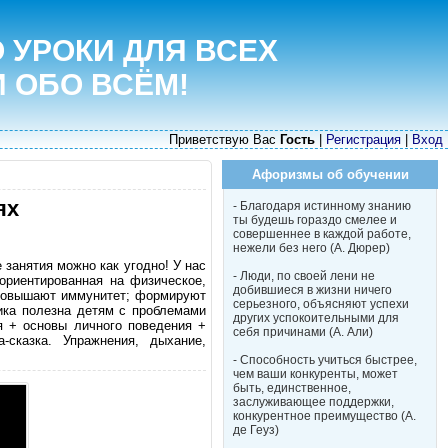
 УРОКИ ДЛЯ ВСЕХ
И ОБО ВСЁМ!
Приветствую Вас
Гость
|
Регистрация
|
Вход
Афоризмы об обучении
ях
- Благодаря истинному знанию
ты будешь гораздо смелее и
совершеннее в каждой работе,
нежели без него (А. Дюрер)
 занятия можно как угодно! У нас
- Люди, по своей лени не
 ориентированная на физическое,
добившиеся в жизни ничего
 повышают иммунитет; формируют
серьезного, объясняют успехи
ика полезна детям с проблемами
других успокоительными для
я + основы личного поведения +
себя причинами (А. Али)
-сказка. Упражнения, дыхание,
- Способность учиться быстрее,
чем ваши конкуренты, может
быть, единственное,
заслуживающее поддержки,
конкурентное преимущество (А.
де Геуз)