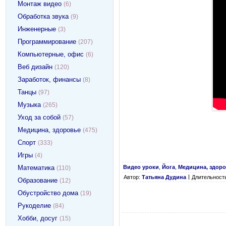
Монтаж видео
(6)
Обработка звука
(9)
Инженерные
(3)
Программирование
(207)
Компьютерные, офис
(6)
Веб дизайн
(120)
Заработок, финансы
(8)
Танцы
(97)
Музыка
(265)
Уход за собой
(57)
Медицина, здоровье
(475)
Спорт
(333)
Игры
(4)
Математика
Видео уроки
,
Йога
,
Медицина, здор
(110)
Автор:
Татьяна Дудина
Длительность
Образование
(12)
Обустройство дома
(19)
Рукоделие
(84)
Хобби, досуг
(15)