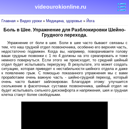
videourokionline.ru
Главная
»
Видео уроки
»
Медицина, здоровье
»
Йога
Боль в Шее. Упражнение для Разблокировки Шейно-
Грудного перехода.
Упражнение от боли в шее. Боли в шее часто бывают связаны с
тем, что наш грудной отдел позвоночника, особенно его верхняя часть,
недостаточно подвижен. Когда вы, например, поворачиваете голову
ваши грудные позвонки с 1 по 4 должны на это среагировать и тоже
немного повернуться. Если этого не происходит, то средний шейный
отдел будет испытывать перегрузку. В результате, это может создать
ситуацию, которая приведет к нестабильности шейного отдела и даже
к появлению грыж. С помощью показанного упражнения мы с вами
проработаем очень важную часть - шейно-грудной переход, который
очень часто бывает заблокирован. Благодаря этому: улучшится
скольжение в фасеточных суставах позвоночника, шейный отдел не
будет испытывать сильного дискомфорта и напряжения, шея и грудная
клетка станут более свободными.