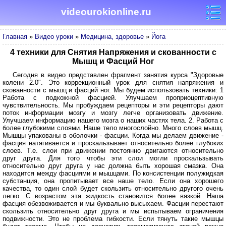
videourokionline.ru
Главная
»
Видео уроки
»
Медицина, здоровье
»
Йога
4 техники для Снятия Напряжения и скованности с
Мышц и Фасций Ног
Сегодня в видео представлен фрагмент занятия курса "Здоровые
колени 2.0". Это коррекционный урок для снятия напряжения и
скованности с мышц и фасций ног. Мы будем использовать техники: 1
Работа с подкожной фасцией. Улучшаем проприоцептивную
чувствительность. Мы пробуждаем рецепторы и эти рецепторы дают
поток информации мозгу и мозгу легче организовать движение.
Улучшаем информацию нашего мозга о наших частях тела. 2. Работа с
более глубокими слоями. Наше тело многослойно. Много слоев мышц.
Мышцы упакованы в оболочки - фасции. Когда мы делаем движение -
фасция натягивается и проскальзывает относительно более глубоких
слоев. Т.е. слои при движении постоянно двигаются относительно
друг друга. Для того чтобы эти слои могли проскальзывать
относительно друг друга у нас должна быть хорошая смазка. Она
находится между фасциями и мышцами. По консистенции полужидкая
субстанция, она пропитывает все наше тело. Если она хорошего
качества, то один слой будет скользить относительно другого очень
легко. С возрастом эта жидкость становится более вязкой. Наша
фасция обезвоживается и мы буквально высыхаем. Фасции перестают
скользить относительно друг друга и мы испытываем ограничения
подвижности. Это не проблема гибкости. Если тянуть такие мышцы