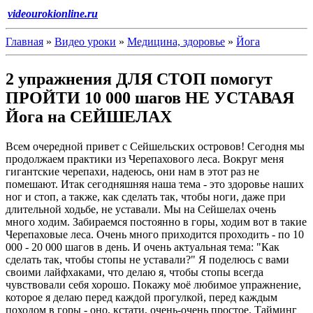
videourokionline.ru
Главная
»
Видео уроки
»
Медицина, здоровье
»
Йога
2 упражнения ДЛЯ СТОП помогут
ПРОЙТИ 10 000 шагов НЕ УСТАВАЯ
Йога на СЕЙШЕЛАХ
Всем очередной привет с Сейшельских островов! Сегодня мы
продолжаем практики из Черепахового леса. Вокруг меня
гигантские черепахи, надеюсь, они нам в этот раз не
помешают. Итак сегодняшняя наша тема - это здоровье наших
ног и стоп, а также, как сделать так, чтобы ноги, даже при
длительной ходьбе, не уставали. Мы на Сейшелах очень
много ходим. Забираемся постоянно в горы, ходим вот в такие
Черепаховые леса. Очень много приходится проходить - по 10
000 - 20 000 шагов в день. И очень актуальная тема: "Как
сделать так, чтобы стопы не уставали?" Я поделюсь с вами
своими лайфхаками, что делаю я, чтобы стопы всегда
чувствовали себя хорошо. Покажу моё любимое упражнение,
которое я делаю перед каждой прогулкой, перед каждым
походом в горы - оно, кстати, очень-очень простое. Тайминг