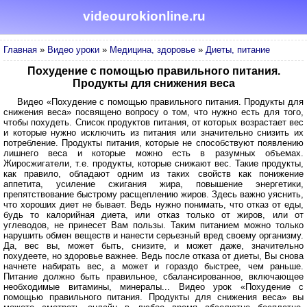
videourokionline.ru
Главная
»
Видео уроки
»
Медицина, здоровье
»
Диеты, питание
Похудение с помощью правильного питания.
Продукты для снижения веса
Видео «Похудение с помощью правильного питания. Продукты для
снижения веса» посвящено вопросу о том, что нужно есть для того,
чтобы похудеть. Список продуктов питания, от которых возрастает вес
и которые нужно исключить из питания или значительно снизить их
потребление. Продукты питания, которые не способствуют появлению
лишнего веса и которые можно есть в разумных объемах.
Жиросжигатели, т.е. продукты, которые снижают вес. Такие продукты,
как правило, обладают одним из таких свойств как понижение
аппетита, усиление сжигания жира, повышение энергетики,
препятствование быстрому расщеплению жиров. Здесь важно уяснить,
что хороших диет не бывает. Ведь нужно понимать, что отказ от еды,
будь то калорийная диета, или отказ только от жиров, или от
углеводов, не принесет Вам пользы. Таким питанием можно только
нарушить обмен веществ и нанести серьезный вред своему организму.
Да, вес вы, может быть, снизите, и может даже, значительно
похудеете, но здоровье важнее. Ведь после отказа от диеты, Вы снова
начнете набирать вес, а может и гораздо быстрее, чем раньше.
Питание должно быть правильное, сбалансированное, включающее
необходимые витамины, минералы... Видео урок «Похудение с
помощью правильного питания. Продукты для снижения веса» вы