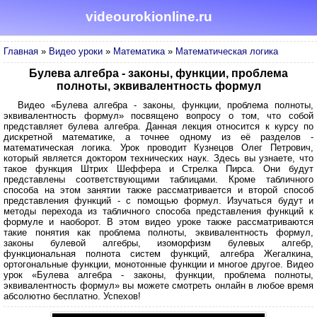
videourokionline.ru
Главная
»
Видео уроки
»
Математика
»
Математическая логика
Булева алгебра - законы, функции, проблема
полноты, эквивалентность формул
Видео «Булева алгебра - законы, функции, проблема полноты,
эквивалентность формул» посвящено вопросу о том, что собой
представляет булева алгебра. Данная лекция относится к курсу по
дискретной математике, а точнее одному из её разделов -
математическая логика. Урок проводит Кузнецов Олег Петрович,
который является доктором технических наук. Здесь вы узнаете, что
такое функция Штрих Шеффера и Стрелка Пирса. Они будут
представлены соответствующими таблицами. Кроме табличного
способа на этом занятии также рассматривается и второй способ
представления функций - с помощью формул. Изучаться будут и
методы перехода из табличного способа представления функций к
формуле и наоборот. В этом видео уроке также рассматриваются
такие понятия как проблема полноты, эквивалентность формул,
законы булевой алгебры, изоморфизм булевых алгебр,
функциональная полнота систем функций, алгебра Жегалкина,
ортогональные функции, монотонные функции и многое другое. Видео
урок «Булева алгебра - законы, функции, проблема полноты,
эквивалентность формул» вы можете смотреть онлайн в любое время
абсолютно бесплатно. Успехов!