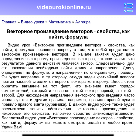
videourokionline.ru
Главная
»
Видео уроки
»
Математика
»
Алгебра
Векторное произведение векторов - свойства, как
найти, формула
Видео урок «Векторное произведение векторов - свойства, как
найти, формула» посвящен вопросу о том, что собой представляет
векторное произведение векторов. В начале занятия будет дано
определение векторному произведению векторов, которое гласит, что
результатом данного действия является вектор. Следовательно, для
его нахождения необходимо найти длину и направление. Длину
определяют по формуле, а направление - по специальному правилу.
Он будет направлен в ту сторону, откуда виден кратчайший поворот
против часовой стрелки от первого вектора ко второму. Здесь стоит
обратить внимание на тот факт, что значение имеет порядок
сомножителей, который и означает, какой вектор первый, а какой -
второй. Для нахождения направления векторного произведения часто
используются и другие правила, например, правило правой руки и
правило правого винта (буравчика). В данном видео уроке также будет
рассмотрена запись обозначения векторного произведения и
некоторые его свойства, например свойство антикоммутативности.
Бесплатный видео урок «Векторное произведение векторов - свойства,
как найти, формула» вы можете смотреть онлайн в любое время.
Удачи Вам!