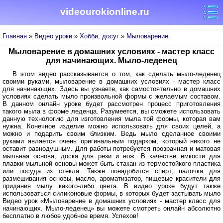
videourokionline.ru
Главная
»
Видео уроки
»
Хобби, досуг
»
Мыловарение
Мыловарение в домашних условиях - мастер класс
для начинающих. Мыло-леденец
В этом видео рассказывается о том, как сделать мыло-леденец
своими руками, мыловарение в домашних условиях - мастер класс
для начинающих. Здесь вы узнаете, как самостоятельно в домашних
условиях сделать мыло произвольной формы с желаемым составом.
В данном онлайн уроке будет рассмотрен процесс приготовления
такого мыла в форме леденца. Разумеется, вы сможете использовать
данную технологию для изготовления мыла той формы, которая вам
нужна. Конечное изделие можно использовать для своих целей, а
можно и подарить своим близким. Ведь мыло сделанное своими
руками является очень оригинальным подарком, который никого не
оставит равнодушным. Для работы потребуется прозрачная и матовая
мыльная основа, доска для рези и нож. В качестве ёмкости для
плавки мыльной основы может быть стакан из термостойкого пластика
или посуда из стекла. Также понадобится спирт, палочка для
размешивания основы, масло, ароматизатор, пищевые красители для
придания мылу какого-либо цвета. В видео уроке будут также
использоваться силиконовые формы, в которых будет застывать мыло
Видео урок «Мыловарение в домашних условиях - мастер класс для
начинающих. Мыло-леденец» вы можете смотреть онлайн абсолютно
бесплатно в любое удобное время. Успехов!