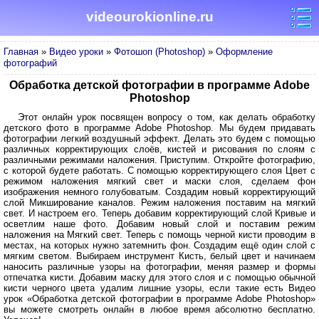
videourokionline.ru
Главная
»
Видео уроки
»
Фотошоп (Photoshop)
»
Оформление
фотографий
Обработка детской фотографии в программе Adobe
Photoshop
Этот онлайн урок посвящен вопросу о том, как делать обработку
детского фото в программе Adobe Photoshop. Мы будем придавать
фотографии легкий воздушный эффект. Делать это будем с помощью
различных корректирующих слоёв, кистей и рисования по слоям с
различными режимами наложения. Приступим. Откройте фотографию,
с которой будете работать. С помощью корректирующего слоя Цвет с
режимом наложения мягкий свет и маски слоя, сделаем фон
изображения немного голубоватым. Создадим новый корректирующий
слой Микширование каналов. Режим наложения поставим на мягкий
свет. И настроем его. Теперь добавим корректирующий слой Кривые и
осветлим наше фото. Добавим новый слой и поставим режим
наложения на Мягкий свет. Теперь с помощь черной кисти проводим в
местах, на которых нужно затемнить фон. Создадим ещё один слой с
мягким светом. Выбираем инструмент Кисть, белый цвет и начинаем
наносить различные узоры на фотографии, меняя размер и формы
отпечатка кисти. Добавим маску для этого слоя и с помощью обычной
кисти черного цвета удалим лишние узоры, если такие есть Видео
урок «Обработка детской фотографии в программе Adobe Photoshop»
вы можете смотреть онлайн в любое время абсолютно бесплатно.