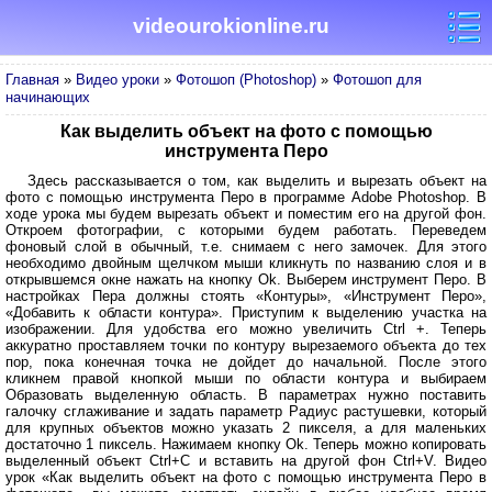
videourokionline.ru
Главная
»
Видео уроки
»
Фотошоп (Photoshop)
»
Фотошоп для
начинающих
Как выделить объект на фото с помощью
инструмента Перо
Здесь рассказывается о том, как выделить и вырезать объект на
фото с помощью инструмента Перо в программе Adobe Photoshop. В
ходе урока мы будем вырезать объект и поместим его на другой фон.
Откроем фотографии, с которыми будем работать. Переведем
фоновый слой в обычный, т.е. снимаем с него замочек. Для этого
необходимо двойным щелчком мыши кликнуть по названию слоя и в
открывшемся окне нажать на кнопку Ok. Выберем инструмент Перо. В
настройках Пера должны стоять «Контуры», «Инструмент Перо»,
«Добавить к области контура». Приступим к выделению участка на
изображении. Для удобства его можно увеличить Ctrl +. Теперь
аккуратно проставляем точки по контуру вырезаемого объекта до тех
пор, пока конечная точка не дойдет до начальной. После этого
кликнем правой кнопкой мыши по области контура и выбираем
Образовать выделенную область. В параметрах нужно поставить
галочку сглаживание и задать параметр Радиус растушевки, который
для крупных объектов можно указать 2 пикселя, а для маленьких
достаточно 1 пиксель. Нажимаем кнопку Ok. Теперь можно копировать
выделенный объект Ctrl+C и вставить на другой фон Ctrl+V. Видео
урок «Как выделить объект на фото с помощью инструмента Перо в