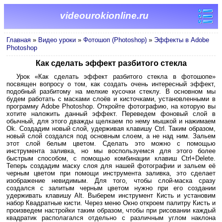
videourokionline.ru
Главная
»
Видео уроки
»
Фотошоп (Photoshop)
»
Эффекты в Adobe
Photoshop
Как сделать эффект разбитого стекла
Урок «Как сделать эффект разбитого стекла в фотошопе»
посвящен вопросу о том, как создать очень интересный эффект,
подобный разбитому на мелкие кусочки стеклу. В основном мы
будем работать с масками слоёв и кисточками, установленными в
программу Adobe Photoshop. Откройте фотографию, на которую вы
хотите наложить данный эффект. Переведем фоновый слой в
обычный, для этого дважды щелкаем по нему мышкой и нажимаем
Ok. Создадим новый слой, удерживая клавишу Ctrl. Таким образом,
новый слой создался под основным слоем, а не над ним. Зальем
этот слой белым цветом. Сделать это можно с помощью
инструмента заливка, но мы воспользуемся для этого более
быстрым способом, с помощью комбинации клавиш Ctrl+Delete.
Теперь создадим маску слоя для нашей фотографии и зальем её
черным цветом при помощи инструмента заливка, это сделает
изображение невидимым. Для того, чтобы слой-маска сразу
создался с залитым черным цветом нужно при его создании
удерживать клавишу Alt. Выберем инструмент Кисть и установим
набор Квадратные кисти. Через меню Окно откроем палитру Кисть и
произведем настройки таким образом, чтобы при рисовании каждый
квадратик располагался отдельно с различным углом наклона