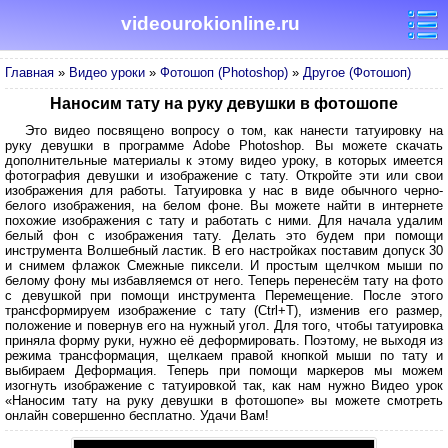
videourokionline.ru
Главная
»
Видео уроки
»
Фотошоп (Photoshop)
»
Другое (Фотошоп)
Наносим тату на руку девушки в фотошопе
Это видео посвящено вопросу о том, как нанести татуировку на
руку девушки в программе Adobe Photoshop. Вы можете скачать
дополнительные материалы к этому видео уроку, в которых имеется
фотография девушки и изображение с тату. Откройте эти или свои
изображения для работы. Татуировка у нас в виде обычного черно-
белого изображения, на белом фоне. Вы можете найти в интернете
похожие изображения с тату и работать с ними. Для начала удалим
белый фон с изображения тату. Делать это будем при помощи
инструмента Волшебный ластик. В его настройках поставим допуск 30
и снимем флажок Смежные пиксели. И простым щелчком мыши по
белому фону мы избавляемся от него. Теперь перенесём тату на фото
с девушкой при помощи инструмента Перемещение. После этого
трансформируем изображение с тату (Ctrl+T), изменив его размер,
положение и повернув его на нужный угол. Для того, чтобы татуировка
приняла форму руки, нужно её деформировать. Поэтому, не выходя из
режима трансформация, щелкаем правой кнопкой мыши по тату и
выбираем Деформация. Теперь при помощи маркеров мы можем
изогнуть изображение с татуировкой так, как нам нужно Видео урок
«Наносим тату на руку девушки в фотошопе» вы можете смотреть
онлайн совершенно бесплатно. Удачи Вам!