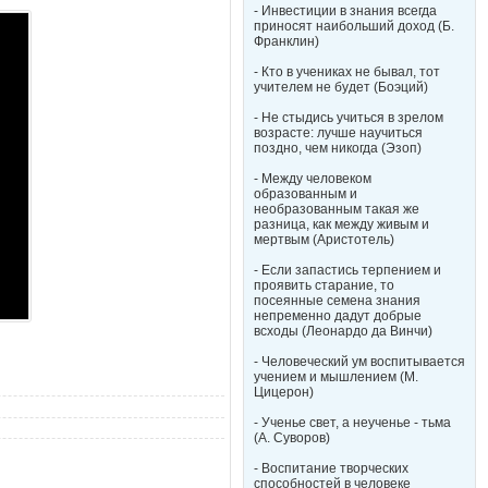
- Инвестиции в знания всегда
приносят наибольший доход (Б.
Франклин)
- Кто в учениках не бывал, тот
учителем не будет (Боэций)
- Не стыдись учиться в зрелом
возрасте: лучше научиться
поздно, чем никогда (Эзоп)
- Между человеком
образованным и
необразованным такая же
разница, как между живым и
мертвым (Аристотель)
- Если запастись терпением и
проявить старание, то
посеянные семена знания
непременно дадут добрые
всходы (Леонардо да Винчи)
- Человеческий ум воспитывается
учением и мышлением (М.
Цицерон)
- Ученье свет, а неученье - тьма
(А. Суворов)
- Воспитание творческих
способностей в человеке