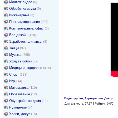
Монтаж видео
(6)
Обработка звука
(9)
Инженерные
(3)
Программирование
(207)
Компьютерные, офис
(6)
Веб дизайн
(120)
Заработок, финансы
(8)
Танцы
(97)
Музыка
(265)
Уход за собой
(57)
Медицина, здоровье
(475)
Спорт
(333)
Игры
(4)
Математика
(110)
Образование
(12)
Видео уроки
,
Аэрография
,
Декор
Обустройство дома
(19)
Длительность: 27:37
Рейтинг: 0.0/0
Рукоделие
(84)
Хобби, досуг
(15)