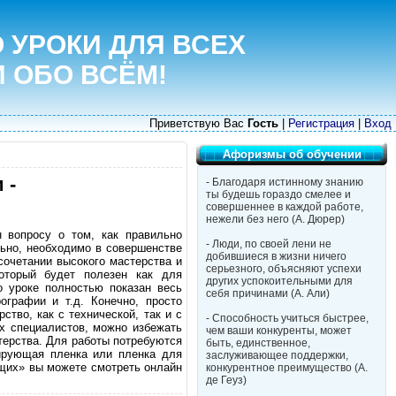
 УРОКИ ДЛЯ ВСЕХ
И ОБО ВСЁМ!
Приветствую Вас
Гость
|
Регистрация
|
Вход
Афоризмы об обучении
 -
- Благодаря истинному знанию
ты будешь гораздо смелее и
совершеннее в каждой работе,
нежели без него (А. Дюрер)
 вопросу о том, как правильно
- Люди, по своей лени не
ьно, необходимо в совершенстве
добившиеся в жизни ничего
сочетании высокого мастерства и
серьезного, объясняют успехи
который будет полезен как для
других успокоительными для
 уроке полностью показан весь
себя причинами (А. Али)
ографии и т.д. Конечно, просто
тво, как с технической, так и с
- Способность учиться быстрее,
х специалистов, можно избежать
чем ваши конкуренты, может
терства. Для работы потребуются
быть, единственное,
кирующая пленка или пленка для
заслуживающее поддержки,
ющих» вы можете смотреть онлайн
конкурентное преимущество (А.
де Геуз)