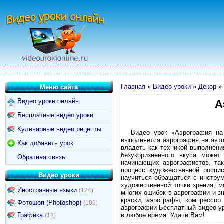
Главная
»
Видео уроки
»
Декор
»
Меню сайта
Видео уроки онлайн
А
Бесплатные видео уроки
Кулинарные видео рецепты
Видео урок «Аэрография на
выполняется аэрография на авт
Как добавить урок
владеть как техникой выполнени
безукоризненного вкуса может
Обратная связь
начинающих аэрографистов, та
процесс художественной роспис
Видео уроки
научиться обращаться с инструм
художественной точки зрения, 
Иностранные языки
(124)
многих ошибок в аэрографии и з
краски, аэрографы, компрессор
Фотошоп (Photoshop)
(109)
аэрографии Бесплатный видео ур
Графика
в любое время. Удачи Вам!
(13)