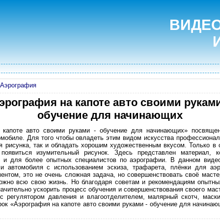
ВИДЕО
Аэрография
эрография на капоте авто своими руками
обучение для начинающих
 капоте авто своими руками - обучение для начинающих» посвящен
омобиле. Для того чтобы овладеть этим видом искусства профессионал
я рисунка, так и обладать хорошим художественным вкусом. Только в 
 появиться изумительный рисунок. Здесь представлен материал, 
к и для более опытных специалистов по аэрографии. В данном видео
и автомобиля с использованием эскиза, трафарета, плёнки для аэр
ентом, это не очень сложная задача, но совершенствовать своё мастерс
можно всю свою жизнь. Но благодаря советам и рекомендациям опытны
начительно ускорить процесс обучения и совершенствования своего мас
 с регулятором давления и влагоотделителем, малярный скотч, мас
ок «Аэрография на капоте авто своими руками - обучение для начина